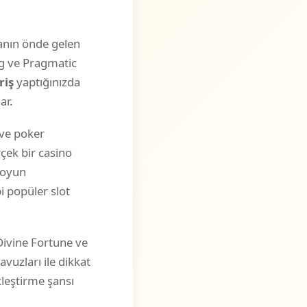
anın önde gelen
ng ve Pragmatic
riş
yaptığınızda
ar.
 ve poker
rçek bir casino
e oyun
 popüler slot
Divine Fortune ve
vuzları ile dikkat
leştirme şansı