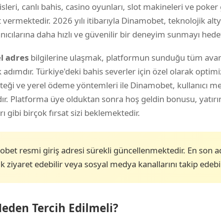
sleri, canlı bahis, casino oyunları, slot makineleri ve poker 
 vermektedir. 2026 yılı itibarıyla Dinamobet, teknolojik alty
nıcılarına daha hızlı ve güvenilir bir deneyim sunmayı hede
l adres
bilgilerine ulaşmak, platformun sunduğu tüm avan
k adımdır. Türkiye'deki bahis severler için özel olarak optim
teği ve yerel ödeme yöntemleri ile Dinamobet, kullanıcı m
r. Platforma üye olduktan sonra hoş geldin bonusu, yatırı
 gibi birçok fırsat sizi beklemektedir.
et resmi giriş adresi sürekli güncellenmektedir. En son adre
ık ziyaret edebilir veya sosyal medya kanallarını takip edebil
den Tercih Edilmeli?