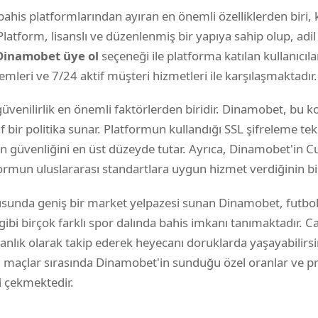
ahis platformlarından ayıran en önemli özelliklerden biri, k
Platform, lisanslı ve düzenlenmiş bir yapıya sahip olup, adil
Dinamobet üye ol
seçeneği ile platforma katılan kullanıcıla
lemleri ve 7/24 aktif müşteri hizmetleri ile karşılaşmaktadır.
üvenilirlik en önemli faktörlerden biridir. Dinamobet, bu 
af bir politika sunar. Platformun kullandığı SSL şifreleme tekn
izin güvenliğini en üst düzeyde tutar. Ayrıca, Dinamobet'in C
ormun uluslararası standartlara uygun hizmet verdiğinin bir
usunda geniş bir market yelpazesi sunan Dinamobet, futbol,
gibi birçok farklı spor dalında bahis imkanı tanımaktadır. Can
anlık olarak takip ederek heyecanı doruklarda yaşayabilirsi
i maçlar sırasında Dinamobet'in sunduğu özel oranlar ve 
ni çekmektedir.