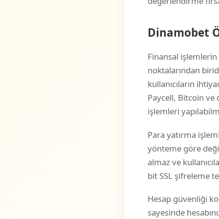
değerlendirme fırsat
Dinamobet Ö
Finansal işlemlerin 
noktalarından biri
kullanıcıların ihti
Paycell, Bitcoin ve
işlemleri yapılabilm
Para yatırma işleml
yönteme göre değiş
almaz ve kullanıcıl
bit SSL şifreleme te
Hesap güvenliği kon
sayesinde hesabını