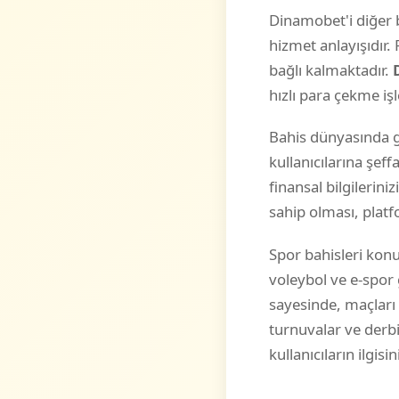
Dinamobet'i diğer b
hizmet anlayışıdır. 
bağlı kalmaktadır.
hızlı para çekme iş
Bahis dünyasında g
kullanıcılarına şeff
finansal bilgilerin
sahip olması, platf
Spor bahisleri kon
voleybol ve e-spor 
sayesinde, maçları 
turnuvalar ve derb
kullanıcıların ilgisi