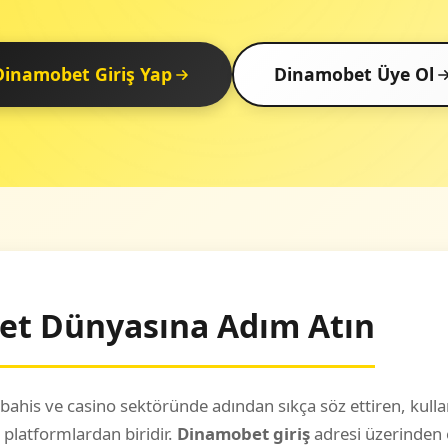
Dinamobet Giriş Yap
Dinamobet Üye Ol
t Dünyasına Adım Atın
ahis ve casino sektöründe adından sıkça söz ettiren, kullanı
platformlardan biridir.
Dinamobet giriş
adresi üzerinden 