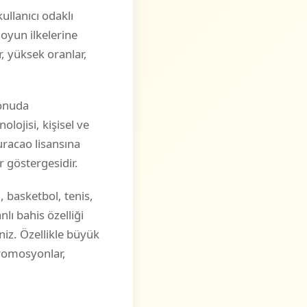
ullanıcı odaklı
 oyun ilkelerine
r, yüksek oranlar,
konuda
olojisi, kişisel ve
uracao lisansına
 göstergesidir.
 basketbol, tenis,
lı bahis özelliği
niz. Özellikle büyük
promosyonlar,