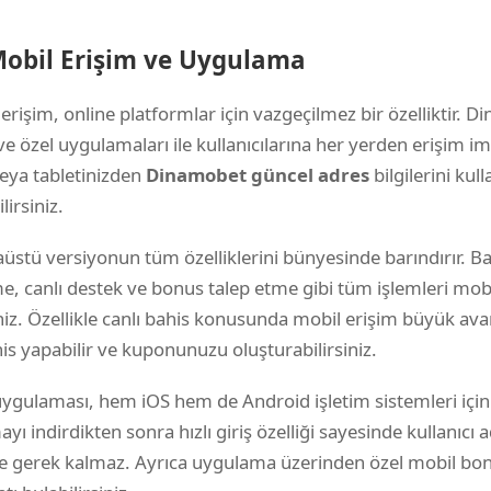
obil Erişim ve Uygulama
işim, online platformlar için vazgeçilmez bir özelliktir. 
e özel uygulamaları ile kullanıcılarına her yerden erişim i
veya tabletinizden
Dinamobet güncel adres
bilgilerini ku
lirsiniz.
üstü versiyonun tüm özelliklerini bünyesinde barındırır. B
, canlı destek ve bonus talep etme gibi tüm işlemleri mobi
iniz. Özellikle canlı bahis konusunda mobil erişim büyük ava
is yapabilir ve kuponunuzu oluşturabilirsiniz.
gulaması, hem iOS hem de Android işletim sistemleri için
yı indirdikten sonra hızlı giriş özelliği sayesinde kullanıcı a
e gerek kalmaz. Ayrıca uygulama üzerinden özel mobil bon