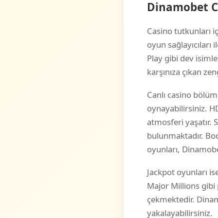
Dinamobet Ca
Casino tutkunları 
oyun sağlayıcıları
Play gibi dev isiml
karşınıza çıkan ze
Canlı casino bölümü
oynayabilirsiniz. H
atmosferi yaşatır. 
bulunmaktadır. Boo
oyunları, Dinamobet
Jackpot oyunları is
Major Millions gibi
çekmektedir. Dinam
yakalayabilirsiniz.