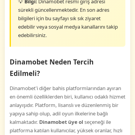
💡
Bilgi:
Dinamobet resmi giriş adresi
sürekli güncellenmektedir. En son adres
bilgileri için bu sayfayı sık sık ziyaret
edebilir veya sosyal medya kanallarını takip
edebilirsiniz.
Dinamobet Neden Tercih
Edilmeli?
Dinamobet'i diğer bahis platformlarından ayıran
en önemli özelliklerden biri, kullanıcı odaklı hizmet
anlayışıdır. Platform, lisanslı ve düzenlenmiş bir
yapıya sahip olup, adil oyun ilkelerine bağlı
kalmaktadır.
Dinamobet üye ol
seçeneği ile
platforma katılan kullanıcılar, yüksek oranlar, hızlı