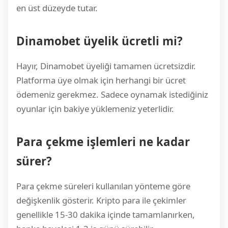
en üst düzeyde tutar.
Dinamobet üyelik ücretli mi?
Hayır, Dinamobet üyeliği tamamen ücretsizdir.
Platforma üye olmak için herhangi bir ücret
ödemeniz gerekmez. Sadece oynamak istediğiniz
oyunlar için bakiye yüklemeniz yeterlidir.
Para çekme işlemleri ne kadar
sürer?
Para çekme süreleri kullanılan yönteme göre
değişkenlik gösterir. Kripto para ile çekimler
genellikle 15-30 dakika içinde tamamlanırken,