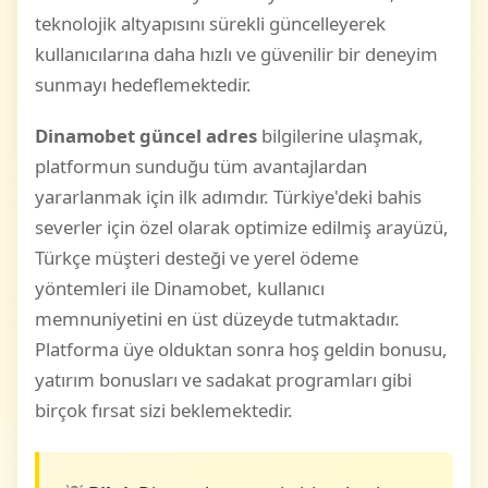
teknolojik altyapısını sürekli güncelleyerek
kullanıcılarına daha hızlı ve güvenilir bir deneyim
sunmayı hedeflemektedir.
Dinamobet güncel adres
bilgilerine ulaşmak,
platformun sunduğu tüm avantajlardan
yararlanmak için ilk adımdır. Türkiye'deki bahis
severler için özel olarak optimize edilmiş arayüzü,
Türkçe müşteri desteği ve yerel ödeme
yöntemleri ile Dinamobet, kullanıcı
memnuniyetini en üst düzeyde tutmaktadır.
Platforma üye olduktan sonra hoş geldin bonusu,
yatırım bonusları ve sadakat programları gibi
birçok fırsat sizi beklemektedir.