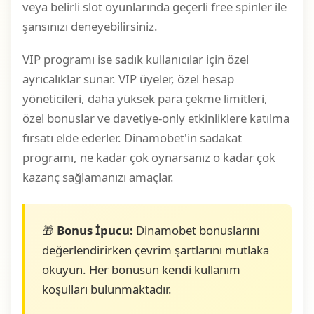
veya belirli slot oyunlarında geçerli free spinler ile
şansınızı deneyebilirsiniz.
VIP programı ise sadık kullanıcılar için özel
ayrıcalıklar sunar. VIP üyeler, özel hesap
yöneticileri, daha yüksek para çekme limitleri,
özel bonuslar ve davetiye-only etkinliklere katılma
fırsatı elde ederler. Dinamobet'in sadakat
programı, ne kadar çok oynarsanız o kadar çok
kazanç sağlamanızı amaçlar.
🎁
Bonus İpucu:
Dinamobet bonuslarını
değerlendirirken çevrim şartlarını mutlaka
okuyun. Her bonusun kendi kullanım
koşulları bulunmaktadır.