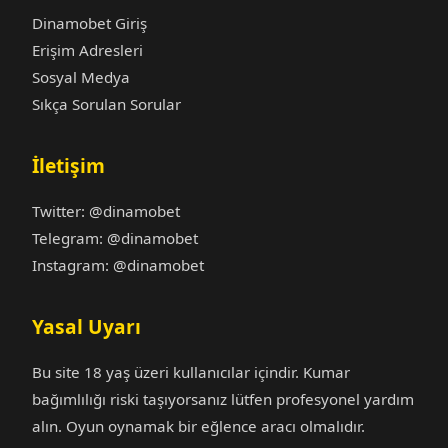
Dinamobet Giriş
Erişim Adresleri
Sosyal Medya
Sıkça Sorulan Sorular
İletişim
Twitter:
@dinamobet
Telegram:
@dinamobet
Instagram:
@dinamobet
Yasal Uyarı
Bu site 18 yaş üzeri kullanıcılar içindir. Kumar
bağımlılığı riski taşıyorsanız lütfen profesyonel yardım
alın. Oyun oynamak bir eğlence aracı olmalıdır.