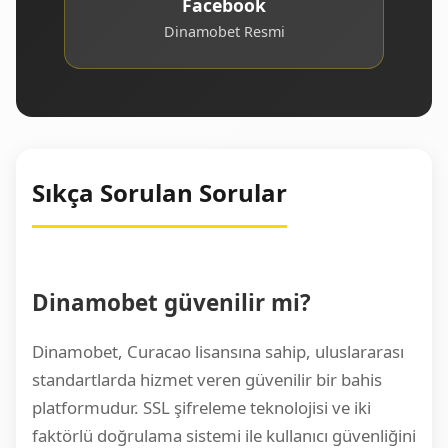
Facebook
Dinamobet Resmi
Sıkça Sorulan Sorular
Dinamobet güvenilir mi?
Dinamobet, Curacao lisansına sahip, uluslararası
standartlarda hizmet veren güvenilir bir bahis
platformudur. SSL şifreleme teknolojisi ve iki
faktörlü doğrulama sistemi ile kullanıcı güvenliğini