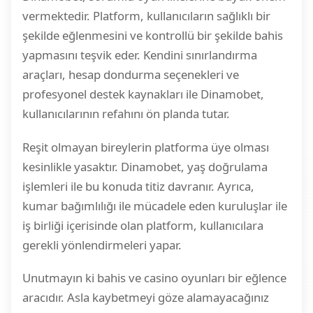
vermektedir. Platform, kullanıcıların sağlıklı bir
şekilde eğlenmesini ve kontrollü bir şekilde bahis
yapmasını teşvik eder. Kendini sınırlandırma
araçları, hesap dondurma seçenekleri ve
profesyonel destek kaynakları ile Dinamobet,
kullanıcılarının refahını ön planda tutar.
Reşit olmayan bireylerin platforma üye olması
kesinlikle yasaktır. Dinamobet, yaş doğrulama
işlemleri ile bu konuda titiz davranır. Ayrıca,
kumar bağımlılığı ile mücadele eden kuruluşlar ile
iş birliği içerisinde olan platform, kullanıcılara
gerekli yönlendirmeleri yapar.
Unutmayın ki bahis ve casino oyunları bir eğlence
aracıdır. Asla kaybetmeyi göze alamayacağınız