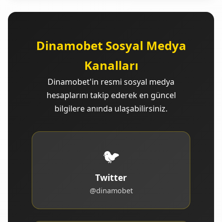
Dinamobet Sosyal Medya
Kanalları
Dinamobet'in resmi sosyal medya
hesaplarını takip ederek en güncel
bilgilere anında ulaşabilirsiniz.
🐦
Twitter
@dinamobet