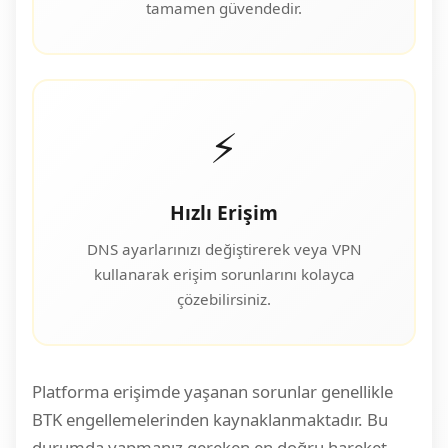
tamamen güvendedir.
⚡
Hızlı Erişim
DNS ayarlarınızı değiştirerek veya VPN
kullanarak erişim sorunlarını kolayca
çözebilirsiniz.
Platforma erişimde yaşanan sorunlar genellikle
BTK engellemelerinden kaynaklanmaktadır. Bu
durumda yapmanız gereken en doğru hareket,