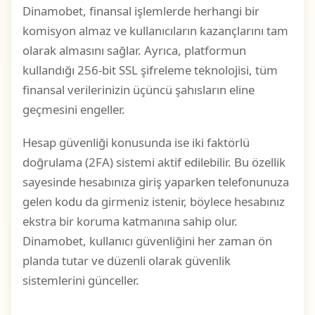
Dinamobet, finansal işlemlerde herhangi bir
komisyon almaz ve kullanıcıların kazançlarını tam
olarak almasını sağlar. Ayrıca, platformun
kullandığı 256-bit SSL şifreleme teknolojisi, tüm
finansal verilerinizin üçüncü şahısların eline
geçmesini engeller.
Hesap güvenliği konusunda ise iki faktörlü
doğrulama (2FA) sistemi aktif edilebilir. Bu özellik
sayesinde hesabınıza giriş yaparken telefonunuza
gelen kodu da girmeniz istenir, böylece hesabınız
ekstra bir koruma katmanına sahip olur.
Dinamobet, kullanıcı güvenliğini her zaman ön
planda tutar ve düzenli olarak güvenlik
sistemlerini günceller.