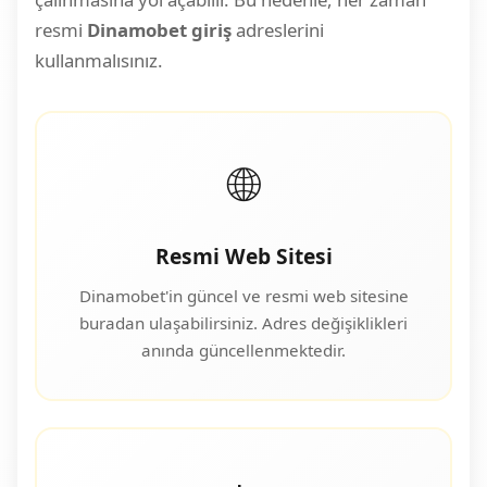
resmi
Dinamobet giriş
adreslerini
kullanmalısınız.
🌐
Resmi Web Sitesi
Dinamobet'in güncel ve resmi web sitesine
buradan ulaşabilirsiniz. Adres değişiklikleri
anında güncellenmektedir.