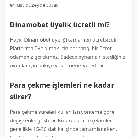
en üst düzeyde tutar.
Dinamobet üyelik ücretli mi?
Hayır, Dinamobet üyeliği tamamen ücretsizdir.
Platforma üye olmak için herhangi bir ücret
ödemeniz gerekmez. Sadece oynamak istediğiniz
oyunlar için bakiye yüklemeniz yeterlidir.
Para çekme işlemleri ne kadar
sürer?
Para çekme süreleri kullanılan yönteme göre
değişkenlik gösterir. Kripto para ile çekimler
genellikle 15-30 dakika içinde tamamlanırken,