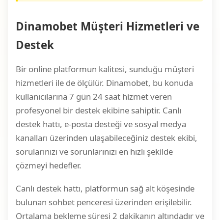
Dinamobet Müşteri Hizmetleri ve
Destek
Bir online platformun kalitesi, sunduğu müşteri
hizmetleri ile de ölçülür. Dinamobet, bu konuda
kullanıcılarına 7 gün 24 saat hizmet veren
profesyonel bir destek ekibine sahiptir. Canlı
destek hattı, e-posta desteği ve sosyal medya
kanalları üzerinden ulaşabileceğiniz destek ekibi,
sorularınızı ve sorunlarınızı en hızlı şekilde
çözmeyi hedefler.
Canlı destek hattı, platformun sağ alt köşesinde
bulunan sohbet penceresi üzerinden erişilebilir.
Ortalama bekleme süresi 2 dakikanın altındadır ve