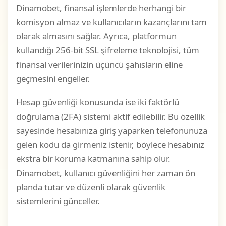
Dinamobet, finansal işlemlerde herhangi bir
komisyon almaz ve kullanıcıların kazançlarını tam
olarak almasını sağlar. Ayrıca, platformun
kullandığı 256-bit SSL şifreleme teknolojisi, tüm
finansal verilerinizin üçüncü şahısların eline
geçmesini engeller.
Hesap güvenliği konusunda ise iki faktörlü
doğrulama (2FA) sistemi aktif edilebilir. Bu özellik
sayesinde hesabınıza giriş yaparken telefonunuza
gelen kodu da girmeniz istenir, böylece hesabınız
ekstra bir koruma katmanına sahip olur.
Dinamobet, kullanıcı güvenliğini her zaman ön
planda tutar ve düzenli olarak güvenlik
sistemlerini günceller.