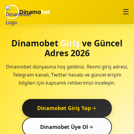
Dinamo
bet
☰
Dinamobet
Giriş
ve Güncel
Adres 2026
Dinamobet dünyasına hoş geldiniz. Resmi giriş adresi,
Telegram kanalı, Twitter hesabı ve güncel erişim
bilgileri için kapsamlı rehberimizi inceleyin.
Dinamobet Giriş Yap
Dinamobet Üye Ol