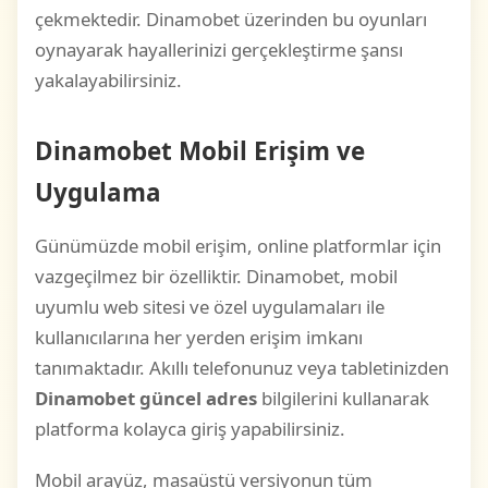
çekmektedir. Dinamobet üzerinden bu oyunları
oynayarak hayallerinizi gerçekleştirme şansı
yakalayabilirsiniz.
Dinamobet Mobil Erişim ve
Uygulama
Günümüzde mobil erişim, online platformlar için
vazgeçilmez bir özelliktir. Dinamobet, mobil
uyumlu web sitesi ve özel uygulamaları ile
kullanıcılarına her yerden erişim imkanı
tanımaktadır. Akıllı telefonunuz veya tabletinizden
Dinamobet güncel adres
bilgilerini kullanarak
platforma kolayca giriş yapabilirsiniz.
Mobil arayüz, masaüstü versiyonun tüm