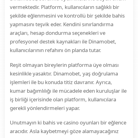
vermektedir. Platform, kullanıcıların sağlıklı bir
şekilde eğlenmesini ve kontrollü bir şekilde bahis
yapmasını teşvik eder. Kendini sınırlandırma
araçları, hesap dondurma seçenekleri ve
profesyonel destek kaynakları ile Dinamobet,
kullanıcılarının refahını ön planda tutar.
Reşit olmayan bireylerin platforma üye olması
kesinlikle yasaktır. Dinamobet, yaş doğrulama
işlemleri ile bu konuda titiz davranır. Ayrıca,
kumar bağımlılığı ile mücadele eden kuruluşlar ile
iş birliği içerisinde olan platform, kullanıcılara
gerekli yönlendirmeleri yapar.
Unutmayın ki bahis ve casino oyunları bir eğlence
aracıdır. Asla kaybetmeyi göze alamayacağınız