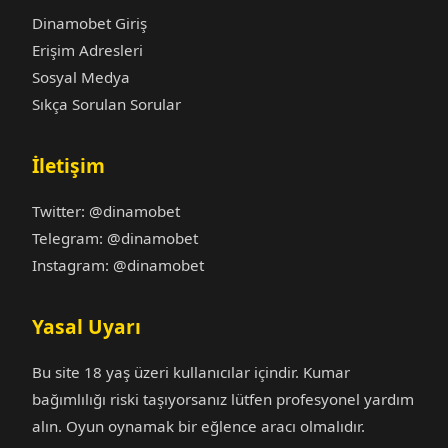
Dinamobet Giriş
Erişim Adresleri
Sosyal Medya
Sıkça Sorulan Sorular
İletişim
Twitter:
@dinamobet
Telegram:
@dinamobet
Instagram:
@dinamobet
Yasal Uyarı
Bu site 18 yaş üzeri kullanıcılar içindir. Kumar
bağımlılığı riski taşıyorsanız lütfen profesyonel yardım
alın. Oyun oynamak bir eğlence aracı olmalıdır.