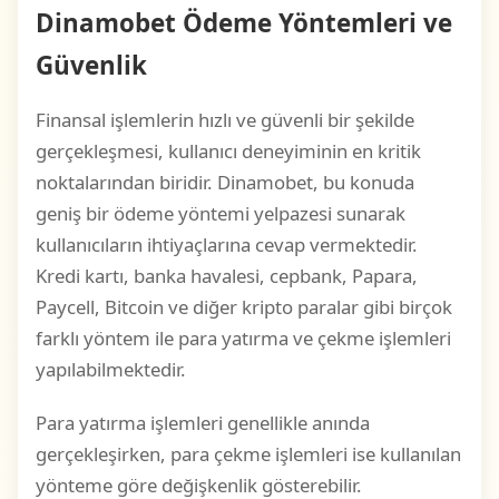
Dinamobet Ödeme Yöntemleri ve
Güvenlik
Finansal işlemlerin hızlı ve güvenli bir şekilde
gerçekleşmesi, kullanıcı deneyiminin en kritik
noktalarından biridir. Dinamobet, bu konuda
geniş bir ödeme yöntemi yelpazesi sunarak
kullanıcıların ihtiyaçlarına cevap vermektedir.
Kredi kartı, banka havalesi, cepbank, Papara,
Paycell, Bitcoin ve diğer kripto paralar gibi birçok
farklı yöntem ile para yatırma ve çekme işlemleri
yapılabilmektedir.
Para yatırma işlemleri genellikle anında
gerçekleşirken, para çekme işlemleri ise kullanılan
yönteme göre değişkenlik gösterebilir.