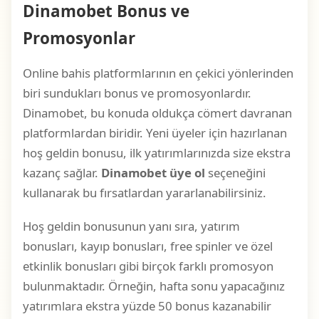
Dinamobet Bonus ve
Promosyonlar
Online bahis platformlarının en çekici yönlerinden
biri sundukları bonus ve promosyonlardır.
Dinamobet, bu konuda oldukça cömert davranan
platformlardan biridir. Yeni üyeler için hazırlanan
hoş geldin bonusu, ilk yatırımlarınızda size ekstra
kazanç sağlar.
Dinamobet üye ol
seçeneğini
kullanarak bu fırsatlardan yararlanabilirsiniz.
Hoş geldin bonusunun yanı sıra, yatırım
bonusları, kayıp bonusları, free spinler ve özel
etkinlik bonusları gibi birçok farklı promosyon
bulunmaktadır. Örneğin, hafta sonu yapacağınız
yatırımlara ekstra yüzde 50 bonus kazanabilir