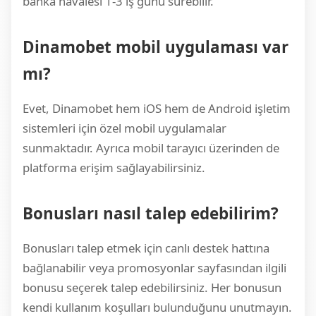
banka havalesi 1-3 iş günü sürebilir.
Dinamobet mobil uygulaması var
mı?
Evet, Dinamobet hem iOS hem de Android işletim
sistemleri için özel mobil uygulamalar
sunmaktadır. Ayrıca mobil tarayıcı üzerinden de
platforma erişim sağlayabilirsiniz.
Bonusları nasıl talep edebilirim?
Bonusları talep etmek için canlı destek hattına
bağlanabilir veya promosyonlar sayfasından ilgili
bonusu seçerek talep edebilirsiniz. Her bonusun
kendi kullanım koşulları bulunduğunu unutmayın.