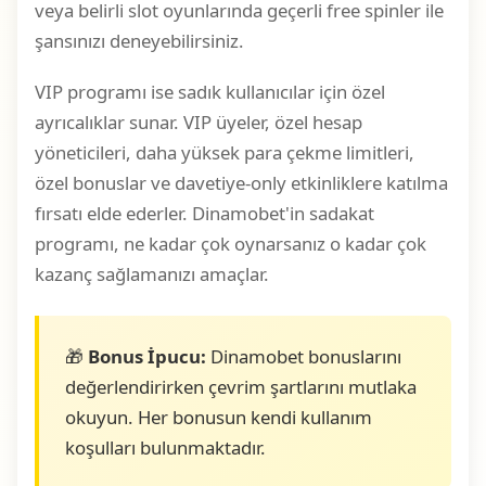
veya belirli slot oyunlarında geçerli free spinler ile
şansınızı deneyebilirsiniz.
VIP programı ise sadık kullanıcılar için özel
ayrıcalıklar sunar. VIP üyeler, özel hesap
yöneticileri, daha yüksek para çekme limitleri,
özel bonuslar ve davetiye-only etkinliklere katılma
fırsatı elde ederler. Dinamobet'in sadakat
programı, ne kadar çok oynarsanız o kadar çok
kazanç sağlamanızı amaçlar.
🎁
Bonus İpucu:
Dinamobet bonuslarını
değerlendirirken çevrim şartlarını mutlaka
okuyun. Her bonusun kendi kullanım
koşulları bulunmaktadır.